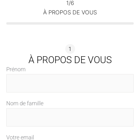
1/6
Biographie
À PROPOS DE VOUS
Mes
patients
1
Mon
À PROPOS DE VOUS
travail
Prénom
Contacts
Nom de famille
PRENDRE
RENDEZ-
VOUS
Votre email