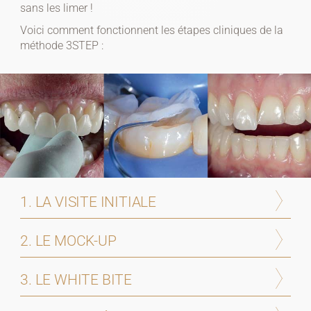
sans les limer !
Voici comment fonctionnent les étapes cliniques de la
méthode 3STEP :
Home
Biographie
Mes
patients
1. LA VISITE INITIALE
Mon
2. LE MOCK-UP
travail
3. LE WHITE BITE
Contacts