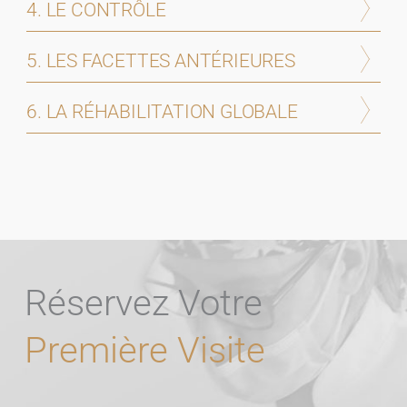
4. LE CONTRÔLE
5. LES FACETTES ANTÉRIEURES
PRENDRE
RENDEZ-
6. LA RÉHABILITATION GLOBALE
VOUS
CONSULTATION
VIRTUELLE
Réservez Votre
Première Visite